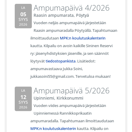
Ampumapäivä 4/2026
LA
05
Raasin ampumarata, Pöytyä
SYYS
Vuoden neljäs ampumapäivä järjestetään
2026
Raasin ampumaradalla Pöytyällä. Tapahtumaan
ilmoittaudutaan
MPK:n koulutuskalenterin
kautta. Kilpailu on avoin kaikille Sininen Reservi
ry: jäsenyhdistyksien jäsenille, ja sen säännöt
löytyvät
tiedostopankista
. Lisätiedot:
ampumavastaava Jukka Soini,
jukkasoini55@gmail.com. Tervetuloa mukaan!
Ampumapäivä 5/2026
LA
12
Upinniemi, Kirkkonummi
SYYS
Vuoden viides ampumapäivä järjestetään
2026
Upinniemessä Rannikkoprikaatin
ampumaradalla. Tapahtumaan ilmoittaudutaan
MPK:n koulutuskalenterin
kautta. Kilpailu on