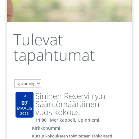
Tulevat
tapahtumat
Sininen Reservi ry:n
LA
Sääntömääräinen
07
MAALIS
vuosikokous
2026
11:00
Merikappeli, Upinniemi,
Kirkkonummi
Kutsut kokoukseen toimitetaan sähköisesti