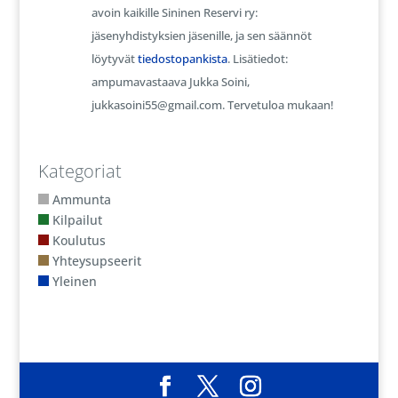
avoin kaikille Sininen Reservi ry:
jäsenyhdistyksien jäsenille, ja sen säännöt
löytyvät
tiedostopankista
. Lisätiedot:
ampumavastaava Jukka Soini,
jukkasoini55@gmail.com. Tervetuloa mukaan!
Kategoriat
Ammunta
Kilpailut
Koulutus
Yhteysupseerit
Yleinen