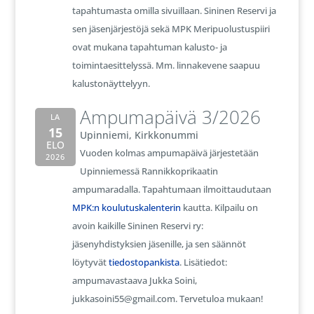
tapahtumasta omilla sivuillaan. Sininen Reservi ja
sen jäsenjärjestöjä sekä MPK Meripuolustuspiiri
ovat mukana tapahtuman kalusto- ja
toimintaesittelyssä. Mm. linnakevene saapuu
kalustonäyttelyyn.
Ampumapäivä 3/2026
LA
15
Upinniemi, Kirkkonummi
ELO
Vuoden kolmas ampumapäivä järjestetään
2026
Upinniemessä Rannikkoprikaatin
ampumaradalla. Tapahtumaan ilmoittaudutaan
MPK:n koulutuskalenterin
kautta. Kilpailu on
avoin kaikille Sininen Reservi ry:
jäsenyhdistyksien jäsenille, ja sen säännöt
löytyvät
tiedostopankista
. Lisätiedot:
ampumavastaava Jukka Soini,
jukkasoini55@gmail.com. Tervetuloa mukaan!