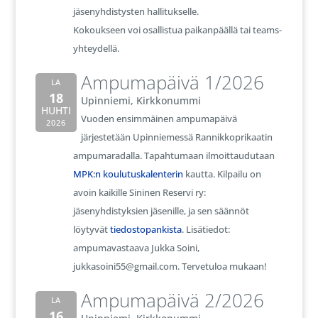
jäsenyhdistysten hallitukselle.
Kokoukseen voi osallistua paikanpäällä tai teams-
yhteydellä.
Ampumapäivä 1/2026
LA
18
Upinniemi, Kirkkonummi
HUHTI
Vuoden ensimmäinen ampumapäivä
2026
järjestetään Upinniemessä Rannikkoprikaatin
ampumaradalla. Tapahtumaan ilmoittaudutaan
MPK:n koulutuskalenterin
kautta. Kilpailu on
avoin kaikille Sininen Reservi ry:
jäsenyhdistyksien jäsenille, ja sen säännöt
löytyvät
tiedostopankista
. Lisätiedot:
ampumavastaava Jukka Soini,
jukkasoini55@gmail.com. Tervetuloa mukaan!
Ampumapäivä 2/2026
LA
16