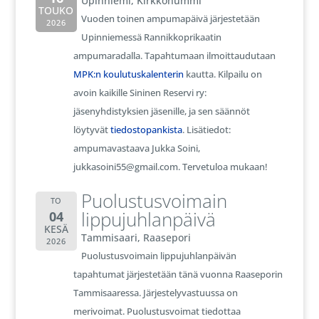
Upinniemi, Kirkkonummi
TOUKO
Vuoden toinen ampumapäivä järjestetään
2026
Upinniemessä Rannikkoprikaatin
ampumaradalla. Tapahtumaan ilmoittaudutaan
MPK:n koulutuskalenterin
kautta. Kilpailu on
avoin kaikille Sininen Reservi ry:
jäsenyhdistyksien jäsenille, ja sen säännöt
löytyvät
tiedostopankista
. Lisätiedot:
ampumavastaava Jukka Soini,
jukkasoini55@gmail.com. Tervetuloa mukaan!
Puolustusvoimain
TO
lippujuhlanpäivä
04
KESÄ
Tammisaari, Raasepori
2026
Puolustusvoimain lippujuhlanpäivän
tapahtumat järjestetään tänä vuonna Raaseporin
Tammisaaressa. Järjestelyvastuussa on
merivoimat. Puolustusvoimat tiedottaa