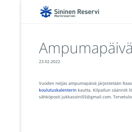
Ampumapäivä
23.02.2022
Vuoden neljäs ampumapäivä järjestetään Raa
koulutuskalenterin
kautta. Kilpailun säännöt l
sähköposti jukkasoini55@gmail.com. Tervetul