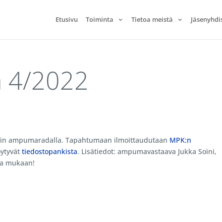
Etusivu
Toiminta
Tietoa meistä
Jäsenyhdi
 4/2022
sin ampumaradalla. Tapahtumaan ilmoittaudutaan
MPK:n
öytyvät
tiedostopankista
. Lisätiedot: ampumavastaava Jukka Soini,
oa mukaan!