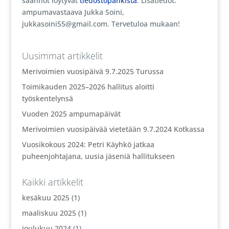
säännöt löytyvät
tiedostopankista
. Lisätiedot:
ampumavastaava Jukka Soini,
jukkasoini55@gmail.com. Tervetuloa mukaan!
Uusimmat artikkelit
Merivoimien vuosipäivä 9.7.2025 Turussa
Toimikauden 2025–2026 hallitus aloitti
työskentelynsä
Vuoden 2025 ampumapäivät
Merivoimien vuosipäivää vietetään 9.7.2024 Kotkassa
Vuosikokous 2024: Petri Käyhkö jatkaa
puheenjohtajana, uusia jäseniä hallitukseen
Kaikki artikkelit
kesäkuu 2025
(1)
maaliskuu 2025
(1)
joulukuu 2024
(1)